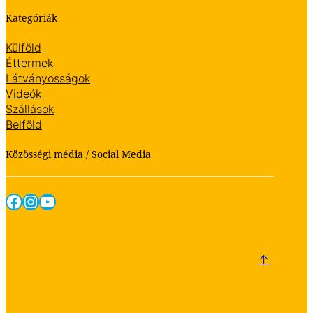
Kategóriák
Külföld
Éttermek
Látványosságok
Videók
Szállások
Belföld
Közösségi média / Social Media
Facebook
Instagram
YouTube
↑