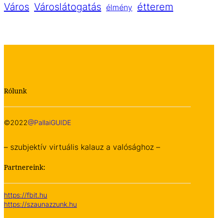
Város
Városlátogatás
étterem
élmény
Rólunk
©2022
@PallaiGUIDE
– szubjektív virtuális kalauz a valósághoz –
Partnereink:
https://fbit.hu
https://szaunazzunk.hu