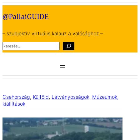
Ugrás
a
@PallaiGUIDE
tartalomhoz
– szubjektív virtuális kalauz a valósághoz –
Search
Csehország
, 
Külföld
, 
Látványosságok
, 
Múzeumok,
kiállítások