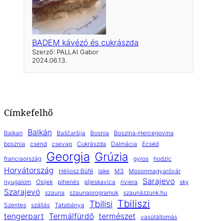
BADEM kávézó és cukrászda
Szerző: PALLAI Gabor
2024.06.13.
Címkefelhő
Balkán
Balkan
Baščaršija
Bosnia
Boszina-Hercegovina
bosznia
csend
csevap
Cukrászda
Dalmácia
Ecséd
Georgia
Grúzia
franciaország
gyros
hodzic
Horvátország
Héliosz Büfé
lake
M3
Mosonmagyaróvár
Sarajevo
nyugalom
Osijek
pihenés
pljeskavica
riviera
sky
Szarajevó
szauna
szaunaprogramok
szaunázzunk.hu
Tbiliszi
Tbilisi
Szentes
szállás
Tatabánya
tengerpart
Termálfürdő
természet
vasútállomás