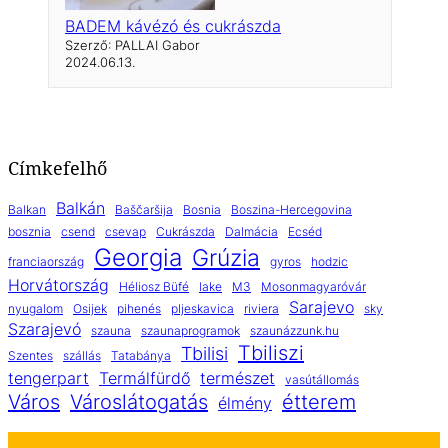
BADEM kávézó és cukrászda
Szerző: PALLAI Gabor
2024.06.13.
Címkefelhő
Balkán
Balkan
Baščaršija
Bosnia
Boszina-Hercegovina
bosznia
csend
csevap
Cukrászda
Dalmácia
Ecséd
Georgia
Grúzia
franciaország
gyros
hodzic
Horvátország
Héliosz Büfé
lake
M3
Mosonmagyaróvár
Sarajevo
nyugalom
Osijek
pihenés
pljeskavica
riviera
sky
Szarajevó
szauna
szaunaprogramok
szaunázzunk.hu
Tbiliszi
Tbilisi
Szentes
szállás
Tatabánya
tengerpart
Termálfürdő
természet
vasútállomás
Város
Városlátogatás
étterem
élmény