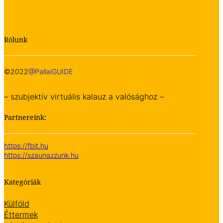
Rólunk
©2022
@PallaiGUIDE
– szubjektív virtuális kalauz a valósághoz –
Partnereink:
https://fbit.hu
https://szaunazzunk.hu
Kategóriák
Külföld
Éttermek