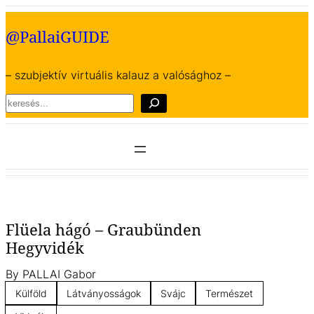
Ugrás
a
@PallaiGUIDE
tartalomhoz
– szubjektív virtuális kalauz a valósághoz –
Search
Flüela hágó – Graubünden
Hegyvidék
By
PALLAI Gabor
Külföld
Látványosságok
Svájc
Természet