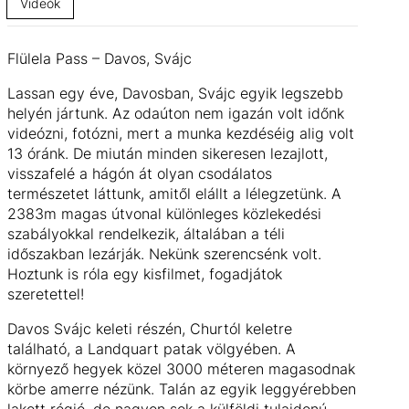
Videók
Flülela Pass – Davos, Svájc
Lassan egy éve, Davosban, Svájc egyik legszebb
helyén jártunk. Az odaúton nem igazán volt időnk
videózni, fotózni, mert a munka kezdéséig alig volt
13 óránk. De miután minden sikeresen lezajlott,
visszafelé a hágón át olyan csodálatos
természetet láttunk, amitől elállt a lélegzetünk. A
2383m magas útvonal különleges közlekedési
szabályokkal rendelkezik, általában a téli
időszakban lezárják. Nekünk szerencsénk volt.
Hoztunk is róla egy kisfilmet, fogadjátok
szeretettel!
Davos
Svájc keleti részén, Churtól keletre
található, a Landquart patak völgyében. A
környező hegyek közel 3000 méteren magasodnak
körbe amerre nézünk. Talán az egyik leggyérebben