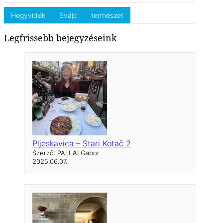
y
e
t
e
Hegyvidék
Svájc
természet
i
r
Legfrissebb bejegyzéseink
n
f
g
u
s
l
l
s
c
r
e
Pljeskavica – Stari Kotač 2
e
Szerző: PALLAI Gabor
n
2025.06.07.