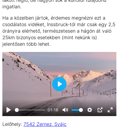
lakott régió, de nagyon sok a külföldi tulajdonú
ingatlan.
Ha a közelben jártok, érdemes megnézni ezt a
csodálatos vidéket, Inssbruck-tól már csak egy 2,5
órányira elérhető, természetesen a hágón át való
25km bizonyos esetekben (mint nekünk is)
jelentősen több lehet.
P
l
a
01:16
y
P
M
S
P
E
Lelőhely:
7542 Zernez, Svájc
l
u
e
I
n
a
t
t
P
t